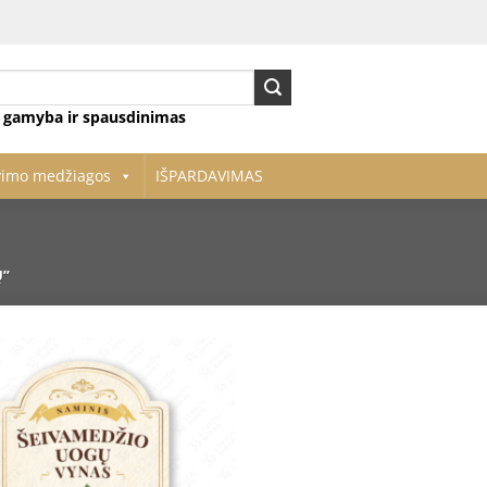
ų gamyba ir spausdinimas
vimo medžiagos
IŠPARDAVIMAS
Ų”
Pridėti
į norų
sąrašą