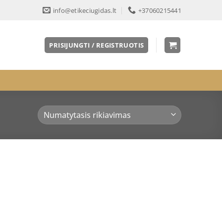
info@etikeciugidas.lt
+37060215441
PRISIJUNGTI / REGISTRUOTIS