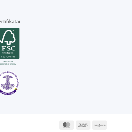
rtifikatai
MasterCard
Cash
Paysera
On