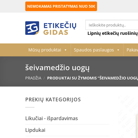
Skip
NEMOKAMAS PRISTATYMAS NUO 50€
to
content
Ieškoti:
Lipnių etikečių ruošini
Mūsų produktai
Spaudos paslaugos
Paka
šeivamedžio uogų
PRADŽIA
/
PRODUKTAI SU ŽYMOMIS “ŠEIVAMEDŽIO UOG
PREKIŲ KATEGORIJOS
Likučiai - išpardavimas
Lipdukai