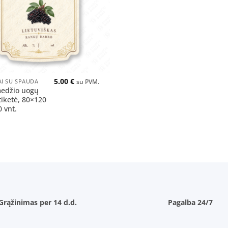
5.00
€
AI SU SPAUDA
su PVM.
edžio uogų
tiketė, 80×120
 vnt.
Grąžinimas per 14 d.d.
Pagalba 24/7