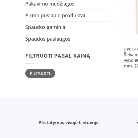
Pakavimo medžiagos
Pirmo puslapio produktai
Spaudos gaminiai
Spaudos paslaugos
+
LIPDUK
Šeivam
FILTRUOTI PAGAL KAINĄ
vyno e
mm, 20
Min
Maks
FILTRUOTI
kaina
kaina
Pristatymas visoje Lietuvoje