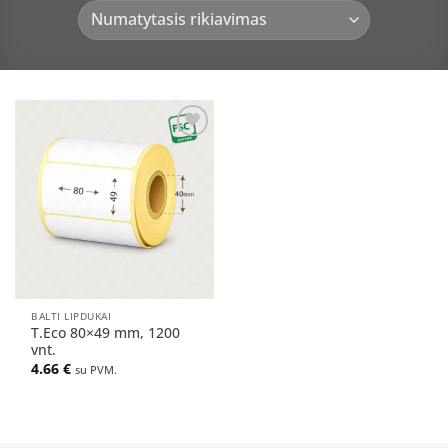
Pridėti
į norų
sąrašą
BALTI LIPDUKAI
T.Eco 80×49 mm, 1200
vnt.
4.66
€
su PVM.