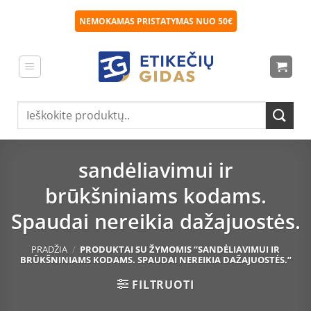
Skip
NEMOKAMAS PRISTATYMAS NUO 50€
to
content
Ieškoti:
sandėliavimui ir
brūkšniniams kodams.
Spaudai nereikia dažajuostės.
PRADŽIA
/
PRODUKTAI SU ŽYMOMIS “SANDĖLIAVIMUI IR
BRŪKŠNINIAMS KODAMS. SPAUDAI NEREIKIA DAŽAJUOSTĖS.”
FILTRUOTI