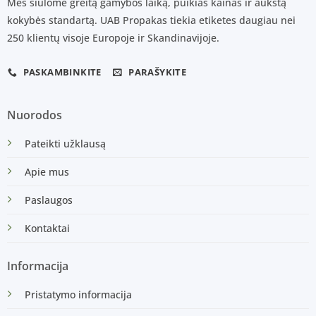
Mes siūlome greitą gamybos laiką, puikias kainas ir aukštą
kokybės standartą. UAB Propakas tiekia etiketes daugiau nei
250 klientų visoje Europoje ir Skandinavijoje.
PASKAMBINKITE
PARAŠYKITE
Nuorodos
Pateikti užklausą
Apie mus
Paslaugos
Kontaktai
Informacija
Pristatymo informacija