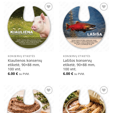
Pridėti
Pridėti
į norų
į norų
sąrašą
sąrašą
KONSERVŲ ETIKETĖS
KONSERVŲ ETIKETĖS
Kiaulienos konservų
Lašišos konservų
etiketė, 90×88 mm,
etiketė, 90×88 mm,
100 vnt.
100 vnt.
6.00
€
6.00
€
su PVM.
su PVM.
Pridėti
Pridėti
į norų
į norų
sąrašą
sąrašą