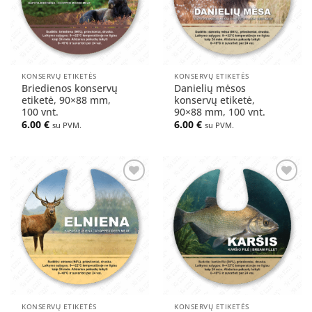
KONSERVŲ ETIKETĖS
KONSERVŲ ETIKETĖS
Briedienos konservų
Danielių mėsos
etiketė, 90×88 mm,
konservų etiketė,
100 vnt.
90×88 mm, 100 vnt.
6.00
€
6.00
€
su PVM.
su PVM.
Pridėti
Pridėti
į norų
į norų
sąrašą
sąrašą
KONSERVŲ ETIKETĖS
KONSERVŲ ETIKETĖS