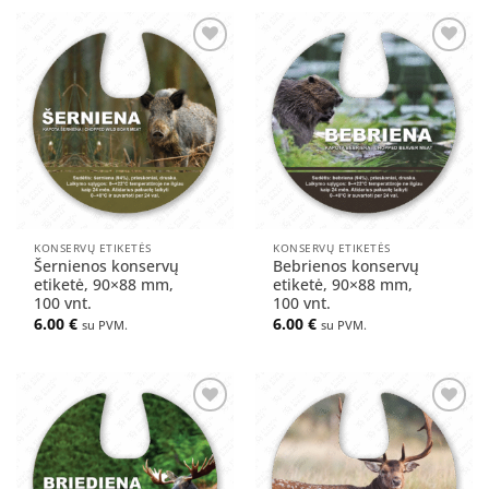
Pridėti
Pridėti
į norų
į norų
sąrašą
sąrašą
KONSERVŲ ETIKETĖS
KONSERVŲ ETIKETĖS
Šernienos konservų
Bebrienos konservų
etiketė, 90×88 mm,
etiketė, 90×88 mm,
100 vnt.
100 vnt.
6.00
€
6.00
€
su PVM.
su PVM.
Pridėti
Pridėti
į norų
į norų
sąrašą
sąrašą