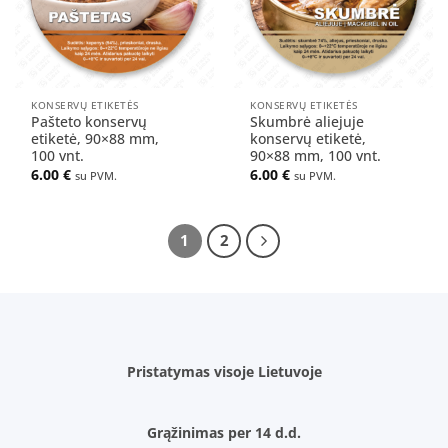
KONSERVŲ ETIKETĖS
KONSERVŲ ETIKETĖS
Pašteto konservų
Skumbrė aliejuje
etiketė, 90×88 mm,
konservų etiketė,
100 vnt.
90×88 mm, 100 vnt.
6.00
€
6.00
€
su PVM.
su PVM.
1
2
Pristatymas visoje Lietuvoje
Grąžinimas per 14 d.d.