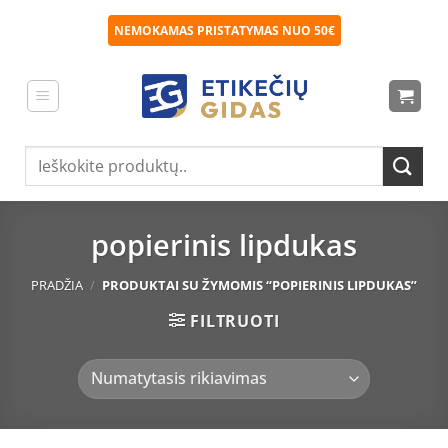
Skip
NEMOKAMAS PRISTATYMAS NUO 50€
to
content
Ieškoti:
popierinis lipdukas
PRADŽIA
/
PRODUKTAI SU ŽYMOMIS “POPIERINIS LIPDUKAS”
FILTRUOTI