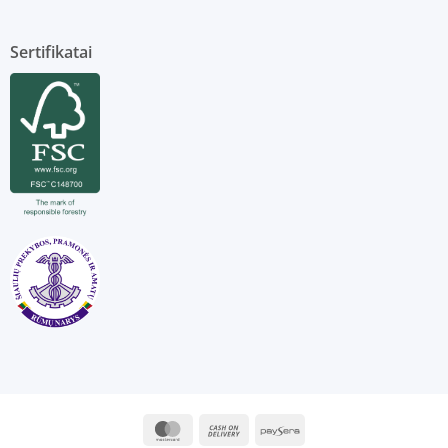
Sertifikatai
MasterCard
Cash
Paysera