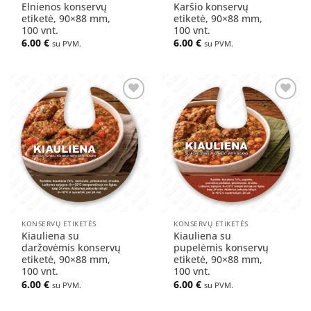
Elnienos konservų
Karšio konservų
etiketė, 90×88 mm,
etiketė, 90×88 mm,
100 vnt.
100 vnt.
6.00
€
6.00
€
su PVM.
su PVM.
Pridėti
Pridėti
į norų
į norų
sąrašą
sąrašą
KONSERVŲ ETIKETĖS
KONSERVŲ ETIKETĖS
Kiauliena su
Kiauliena su
daržovėmis konservų
pupelėmis konservų
etiketė, 90×88 mm,
etiketė, 90×88 mm,
100 vnt.
100 vnt.
6.00
€
6.00
€
su PVM.
su PVM.