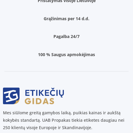
Pristatymas visoje Lietuvoje
Grąžinimas per 14 d.d.
Pagalba 24/7
100 % Saugus apmokėjimas
Mes siūlome greitą gamybos laiką, puikias kainas ir aukštą
kokybės standartą. UAB Propakas tiekia etiketes daugiau nei
250 klientų visoje Europoje ir Skandinavijoje.