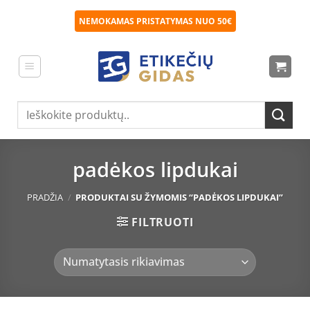
Skip
NEMOKAMAS PRISTATYMAS NUO 50€
to
content
Ieškoti:
padėkos lipdukai
PRADŽIA
/
PRODUKTAI SU ŽYMOMIS “PADĖKOS LIPDUKAI”
FILTRUOTI