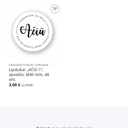
Pridėti
į norų
sąrašą
DEKORATYVINIAI LIPDUKAI PAKUOTĖMS
Lipdukai „AČIŪ 1“,
apvalūs, Ø40 mm, 48
vnt.
3.00
€
su PVM.