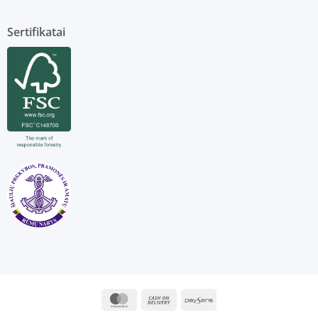
Sertifikatai
MasterCard
Cash
Paysera
On