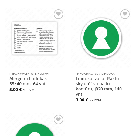
Pridėti
Pridėti
į norų
į norų
sąrašą
sąrašą
INFORMACINIAI LIPDUKAI
INFORMACINIAI LIPDUKAI
Alergenų lipdukas,
Lipdukai žalia „Rakto
55×40 mm, 64 vnt.
skylutė“ su baltu
kontūru, Ø20 mm, 140
5.00
€
su PVM.
vnt.
3.00
€
su PVM.
Pridėti
į norų