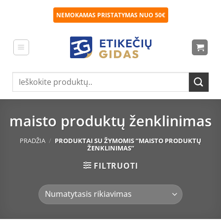
Skip
NEMOKAMAS PRISTATYMAS NUO 50€
to
content
Ieškoti:
maisto produktų ženklinimas
PRADŽIA
/
PRODUKTAI SU ŽYMOMIS “MAISTO PRODUKTŲ
ŽENKLINIMAS”
FILTRUOTI