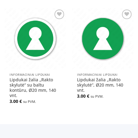
Pridėti
Pridėti
į norų
į norų
sąrašą
sąrašą
INFORMACINIAI LIPDUKAI
INFORMACINIAI LIPDUKAI
Lipdukai žalia „Rakto
Lipdukai žalia „Rakto
skylutė“ su baltu
skylutė“, Ø20 mm, 140
kontūru, Ø20 mm, 140
vnt.
vnt.
3.00
€
su PVM.
3.00
€
su PVM.