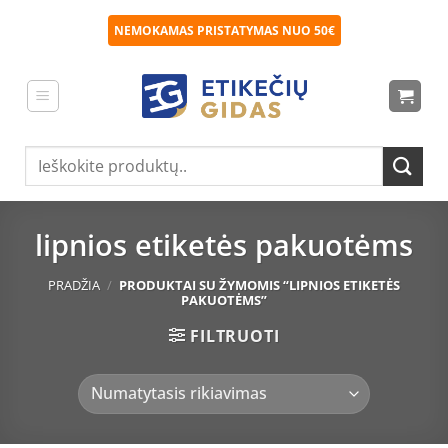
Skip
NEMOKAMAS PRISTATYMAS NUO 50€
to
content
Ieškoti:
lipnios etiketės pakuotėms
PRADŽIA
/
PRODUKTAI SU ŽYMOMIS “LIPNIOS ETIKETĖS
PAKUOTĖMS”
FILTRUOTI