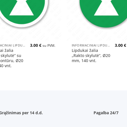
+
3.00
€
3.00
€
INFORMACINIAI LIPDUKAI
INFORMACINIAI LIPDUKAI
su PVM.
ai žalia
Lipdukai žalia
 skylutė“ su
„Rakto skylutė“, Ø20
kontūru, Ø20
mm, 140 vnt.
0 vnt.
Grąžinimas per 14 d.d.
Pagalba 24/7