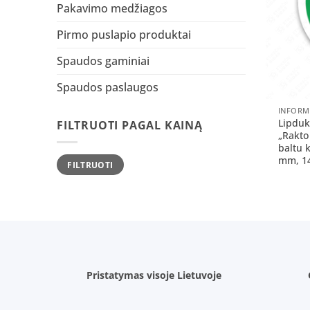
Pakavimo medžiagos
Pirmo puslapio produktai
Spaudos gaminiai
Spaudos paslaugos
+
Lipduk
FILTRUOTI PAGAL KAINĄ
„Rakto
baltu 
Min
Maks
mm, 14
FILTRUOTI
kaina
kaina
Pristatymas visoje Lietuvoje