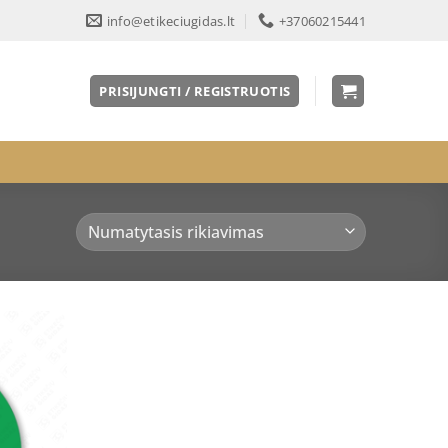
info@etikeciugidas.lt
+37060215441
PRISIJUNGTI / REGISTRUOTIS
Pridėti
į norų
sąrašą