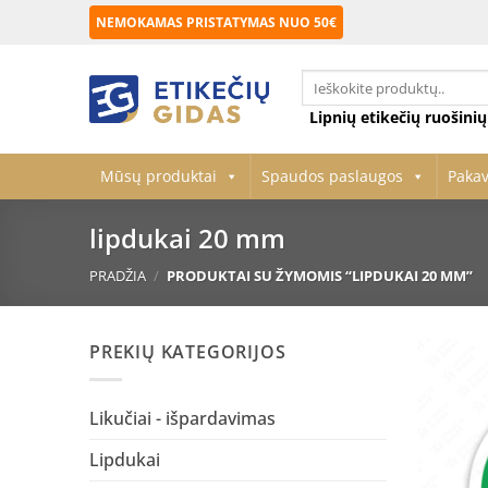
Skip
NEMOKAMAS PRISTATYMAS NUO 50€
to
content
Ieškoti:
Lipnių etikečių ruošini
Mūsų produktai
Spaudos paslaugos
Paka
lipdukai 20 mm
PRADŽIA
/
PRODUKTAI SU ŽYMOMIS “LIPDUKAI 20 MM”
PREKIŲ KATEGORIJOS
Likučiai - išpardavimas
Lipdukai