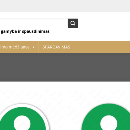
ų gamyba ir spausdinimas
vimo medžiagos
IŠPARDAVIMAS
Pridėti
į norų
sąrašą