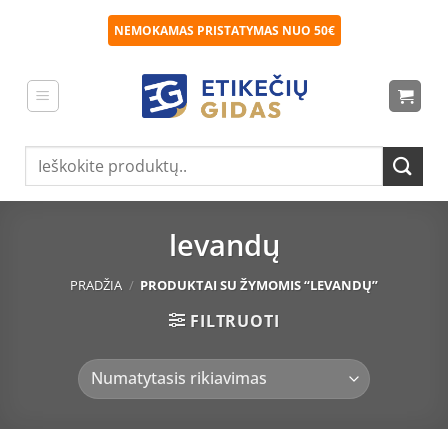
Skip
NEMOKAMAS PRISTATYMAS NUO 50€
to
content
Ieškoti:
levandų
PRADŽIA
/
PRODUKTAI SU ŽYMOMIS “LEVANDŲ”
FILTRUOTI