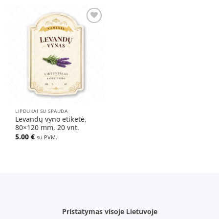
Pridėti
į norų
sąrašą
LIPDUKAI SU SPAUDA
Levandų vyno etiketė,
80×120 mm, 20 vnt.
5.00
€
su PVM.
Pristatymas visoje Lietuvoje