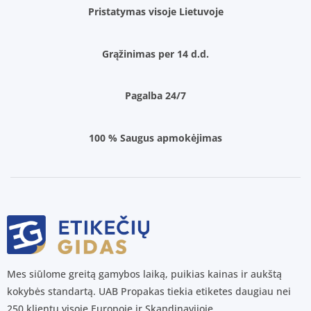
Pristatymas visoje Lietuvoje
Grąžinimas per 14 d.d.
Pagalba 24/7
100 % Saugus apmokėjimas
Mes siūlome greitą gamybos laiką, puikias kainas ir aukštą
kokybės standartą. UAB Propakas tiekia etiketes daugiau nei
250 klientų visoje Europoje ir Skandinavijoje.