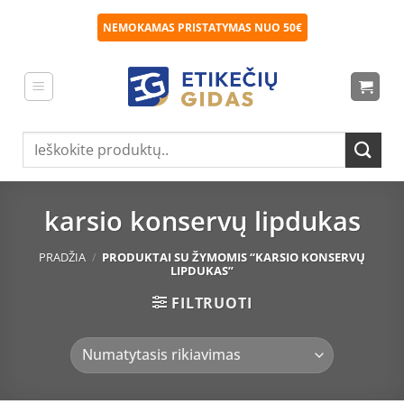
Skip
NEMOKAMAS PRISTATYMAS NUO 50€
to
content
Ieškoti:
karsio konservų lipdukas
PRADŽIA
/
PRODUKTAI SU ŽYMOMIS “KARSIO KONSERVŲ
LIPDUKAS”
FILTRUOTI