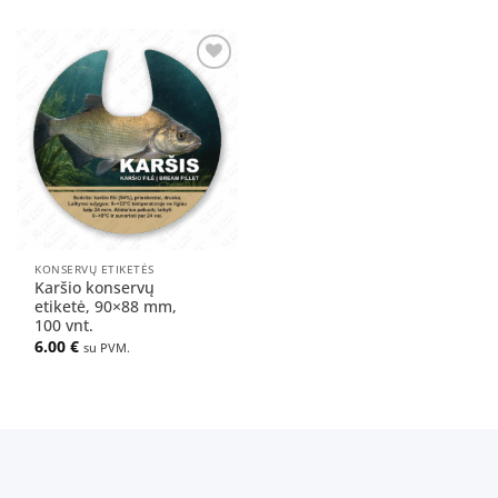
Pridėti
į norų
sąrašą
KONSERVŲ ETIKETĖS
Karšio konservų
etiketė, 90×88 mm,
100 vnt.
6.00
€
su PVM.