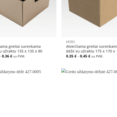
+
DĖŽĖS
iama greitai surenkama
Atverčiama greitai surenkam
u užraktu 135 x 135 x 80
dėžė su užraktu 175 x 170 x 
-
0.36
€
0.35
€
-
0.45
€
su PVM.
su PVM.
Pridėti
į norų
sąrašą