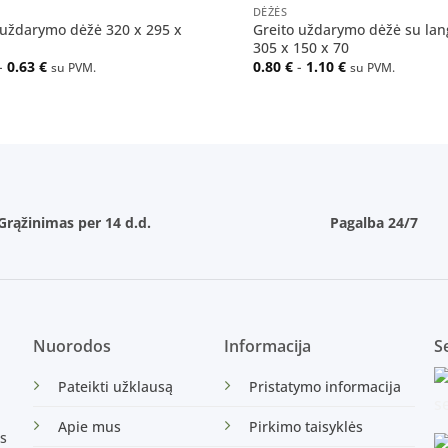
DĖŽĖS
 uždarymo dėžė 320 x 295 x
Greito uždarymo dėžė su lan
305 x 150 x 70
-
0.63
€
0.80
€
-
1.10
€
su PVM.
su PVM.
Grąžinimas per 14 d.d.
Pagalba 24/7
Nuorodos
Informacija
Se
Pateikti užklausą
Pristatymo informacija
Apie mus
Pirkimo taisyklės
s