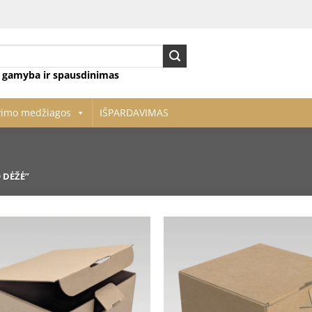
ų gamyba ir spausdinimas
vimo medžiagos
IŠPARDAVIMAS
 DĖŽĖ”
Pridėti
į norų
sąrašą