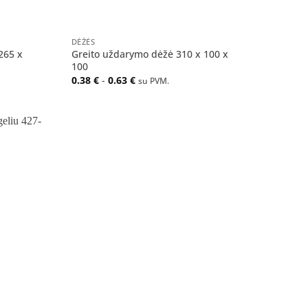
+
DĖŽĖS
265 x
Greito uždarymo dėžė 310 x 100 x
100
0.38
€
-
0.63
€
su PVM.
Pridėti
į norų
sąrašą