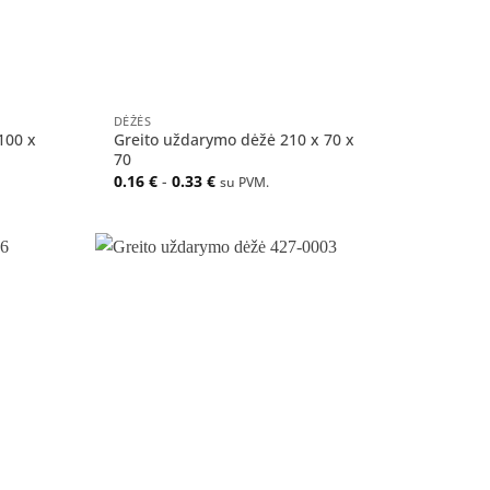
+
DĖŽĖS
100 x
Greito uždarymo dėžė 210 x 70 x
70
0.16
€
-
0.33
€
su PVM.
Pridėti
Pridėti
į norų
į norų
sąrašą
sąrašą