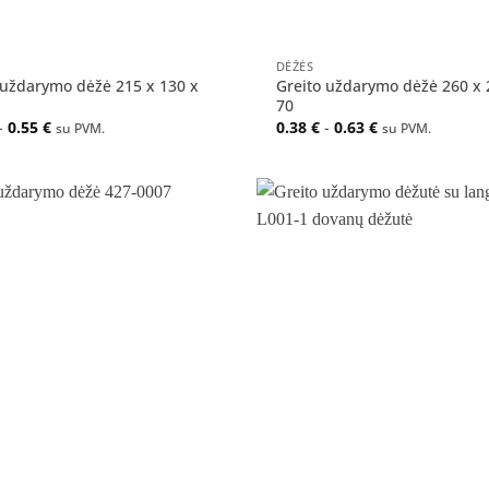
+
DĖŽĖS
 uždarymo dėžė 215 x 130 x
Greito uždarymo dėžė 260 x 
70
-
0.55
€
0.38
€
-
0.63
€
su PVM.
su PVM.
Pridėti
į norų
sąrašą
+