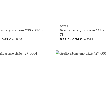
+
DĖŽĖS
 uždarymo dėžė 230 x 230 x
Greito uždarymo dėžė 115 x 
75
-
0.63
€
0.16
€
-
0.34
€
su PVM.
su PVM.
Pridėti
į norų
sąrašą