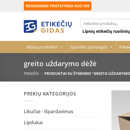
Skip
NEMOKAMAS PRISTATYMAS NUO 50€
to
content
Ieškoti:
Lipnių etikečių ruošini
Mūsų produktai
Spaudos paslaugos
Paka
greito uždarymo dėžė
PRADŽIA
/
PRODUKTAI SU ŽYMOMIS “GREITO UŽDARYMO
PREKIŲ KATEGORIJOS
Likučiai - išpardavimas
Lipdukai