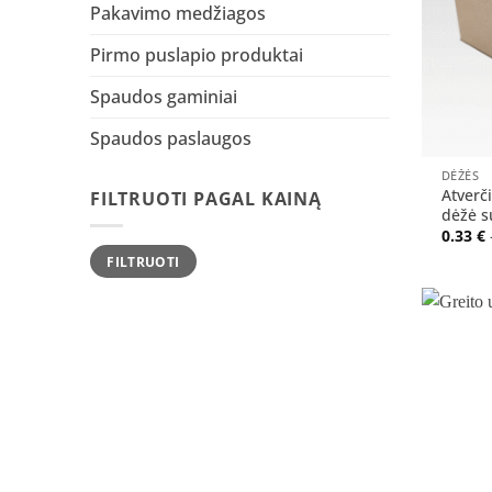
Pakavimo medžiagos
Pirmo puslapio produktai
Spaudos gaminiai
Spaudos paslaugos
+
DĖŽĖS
Atverč
FILTRUOTI PAGAL KAINĄ
dėžė s
0.33
€
Min
Maks
FILTRUOTI
kaina
kaina