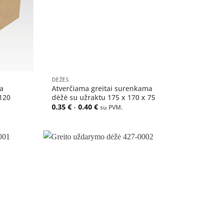
+
DĖŽĖS
a
Atverčiama greitai surenkama
120
dėžė su užraktu 175 x 170 x 75
0.35
€
-
0.40
€
su PVM.
Pridėti
Pridėti
į norų
į norų
sąrašą
sąrašą