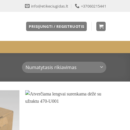
info@etikeciugidas.lt
+37060215441
PRISIJUNGTI / REGISTRUOTIS
Pridėti
Pridėti
į norų
į norų
sąrašą
sąrašą