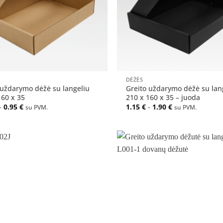
+
DĖŽĖS
 uždarymo dėžė su langeliu
Greito uždarymo dėžė su lan
160 x 35
210 x 160 x 35 – juoda
-
0.95
€
1.15
€
-
1.90
€
su PVM.
su PVM.
Pridėti
į norų
sąrašą