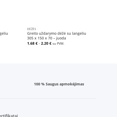
+
DĖŽĖS
geliu
Greito uždarymo dėžė su langeliu
305 x 150 x 70 – juoda
1.68
€
-
2.20
€
su PVM.
100 % Saugus apmokėjimas
rtifikatai