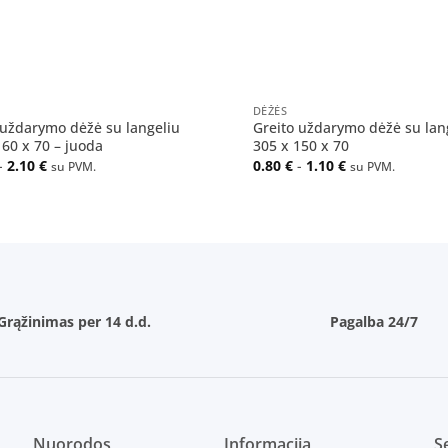
+
DĖŽĖS
 uždarymo dėžė su langeliu
Greito uždarymo dėžė su lan
160 x 70 – juoda
305 x 150 x 70
-
2.10
€
0.80
€
-
1.10
€
su PVM.
su PVM.
Grąžinimas per 14 d.d.
Pagalba 24/7
Nuorodos
Informacija
Se