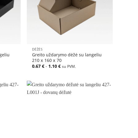
+
DĖŽĖS
geliu
Greito uždarymo dėžė su langeliu
210 x 160 x 70
0.67
€
-
1.10
€
su PVM.
Pridėti
Pridėti
į norų
į norų
sąrašą
sąrašą