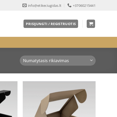
info@etikeciugidas.lt
+37060215441
PRISIJUNGTI / REGISTRUOTIS
Pridėti
Pridėti
į norų
į norų
sąrašą
sąrašą