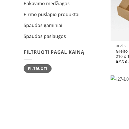
Pakavimo medžiagos
Pirmo puslapio produktai
Spaudos gaminiai
Spaudos paslaugos
+
DĖŽĖS
Greito
FILTRUOTI PAGAL KAINĄ
210 x 
0.55
€
Min
Maks
FILTRUOTI
kaina
kaina