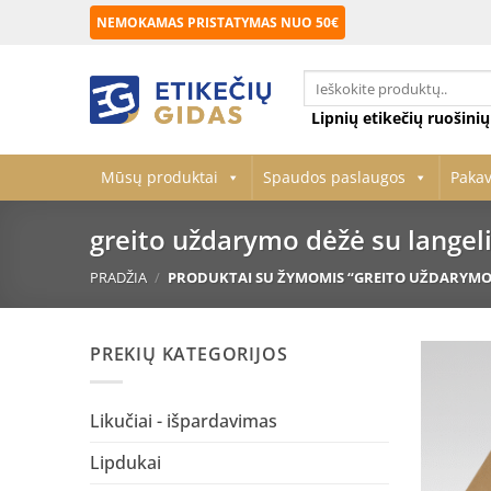
Skip
NEMOKAMAS PRISTATYMAS NUO 50€
to
content
Ieškoti:
Lipnių etikečių ruošini
Mūsų produktai
Spaudos paslaugos
Paka
greito uždarymo dėžė su langel
PRADŽIA
/
PRODUKTAI SU ŽYMOMIS “GREITO UŽDARYMO 
PREKIŲ KATEGORIJOS
Likučiai - išpardavimas
Lipdukai