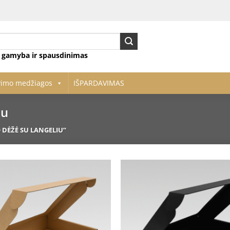
ų gamyba ir spausdinimas
vimo medžiagos
IŠPARDAVIMAS
iu
DĖŽĖ SU LANGELIU”
Pridėti
į norų
sąrašą