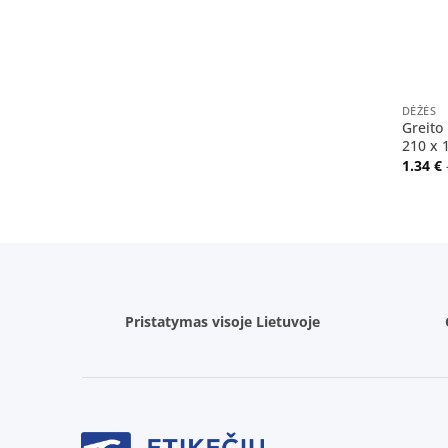
+
DĖŽĖS
Greito
210 x 
1.34
€
Pristatymas visoje Lietuvoje