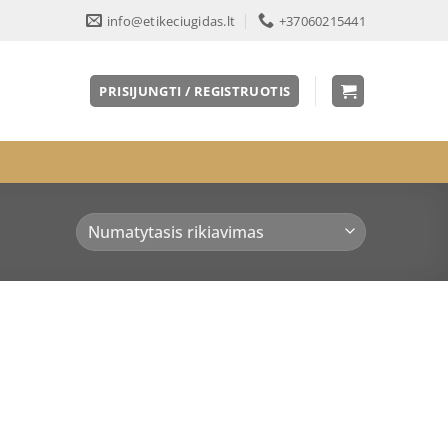
info@etikeciugidas.lt
+37060215441
PRISIJUNGTI / REGISTRUOTIS