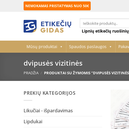
Skip
NEMOKAMAS PRISTATYMAS NUO 50€
to
content
Ieškoti:
Lipnių etikečių ruošini
Mūsų produktai
Spaudos paslaugos
Paka
dvipusės vizitinės
PRADŽIA
/
PRODUKTAI SU ŽYMOMIS “DVIPUSĖS VIZITINĖS
PREKIŲ KATEGORIJOS
Likučiai - išpardavimas
Lipdukai