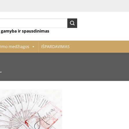
ų gamyba ir spausdinimas
vimo medžiagos
IŠPARDAVIMAS
”
Pridėti
į norų
sąrašą