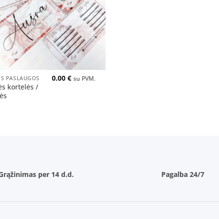
0.00
€
S PASLAUGOS
su PVM.
ės kortelės /
ės
Grąžinimas per 14 d.d.
Pagalba 24/7