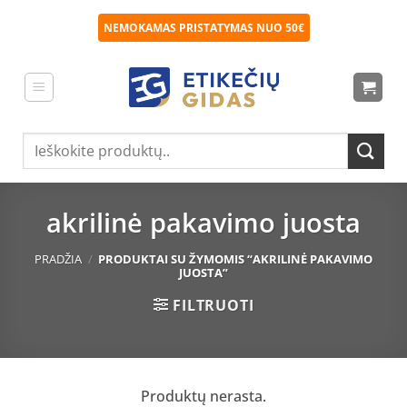
Skip
NEMOKAMAS PRISTATYMAS NUO 50€
to
content
Ieškoti:
akrilinė pakavimo juosta
PRADŽIA
/
PRODUKTAI SU ŽYMOMIS “AKRILINĖ PAKAVIMO
JUOSTA”
FILTRUOTI
Produktų nerasta.