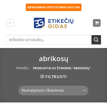
Skip
NEMOKAMAS PRISTATYMAS NUO 50€
to
content
Ieškoti:
abrikosų
PRADŽIA
/
PRODUKTAI SU ŽYMOMIS “ABRIKOSŲ”
FILTRUOTI