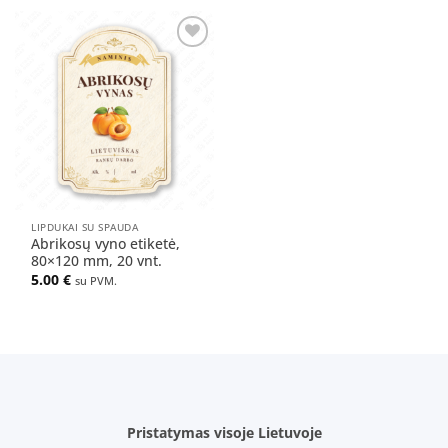
Pridėti
į norų
sąrašą
LIPDUKAI SU SPAUDA
Abrikosų vyno etiketė,
80×120 mm, 20 vnt.
5.00
€
su PVM.
Pristatymas visoje Lietuvoje