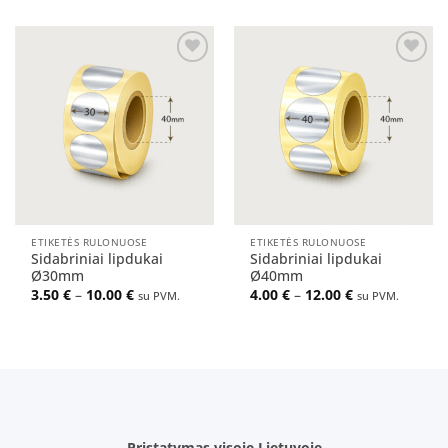
Pridėti
Pridėti
į norų
į norų
sąrašą
sąrašą
ETIKETĖS RULONUOSE
ETIKETĖS RULONUOSE
Sidabriniai lipdukai
Sidabriniai lipdukai
Ø30mm
Ø40mm
Price
Price
3.50
€
–
10.00
€
4.00
€
–
12.00
€
su PVM.
su PVM.
range:
range:
3.50 €
4.00 €
through
through
10.00 €
12.00 €
Pristatymas visoje Lietuvoje