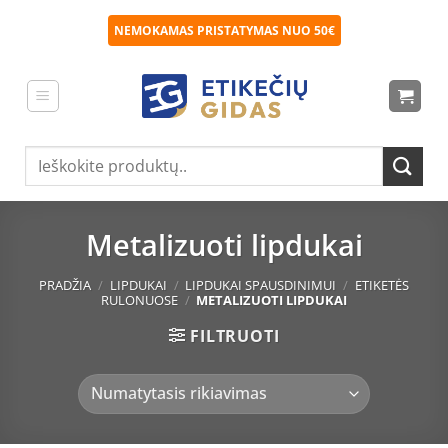
Skip
NEMOKAMAS PRISTATYMAS NUO 50€
to
content
Ieškoti:
Metalizuoti lipdukai
PRADŽIA
/
LIPDUKAI
/
LIPDUKAI SPAUSDINIMUI
/
ETIKETĖS
RULONUOSE
/
METALIZUOTI LIPDUKAI
FILTRUOTI