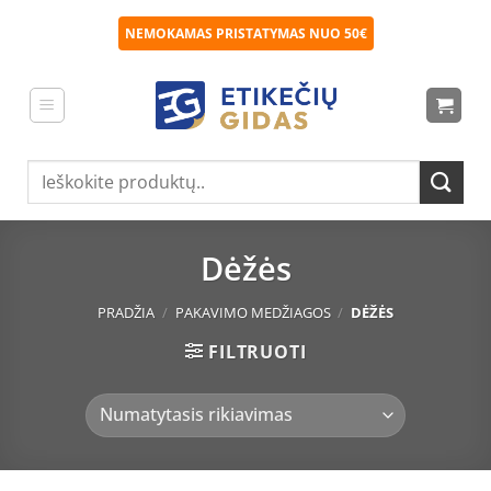
Skip
NEMOKAMAS PRISTATYMAS NUO 50€
to
content
Ieškoti:
Dėžės
PRADŽIA
/
PAKAVIMO MEDŽIAGOS
/
DĖŽĖS
FILTRUOTI