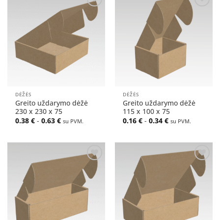
Pridėti
Pridėti
į norų
į norų
sąrašą
sąrašą
DĖŽĖS
DĖŽĖS
Greito uždarymo dėžė
Greito uždarymo dėžė
230 x 230 x 75
115 x 100 x 75
0.38
€
-
0.63
€
0.16
€
-
0.34
€
su PVM.
su PVM.
Pridėti
Pridėti
į norų
į norų
sąrašą
sąrašą