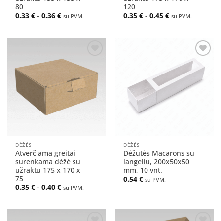
80
120
0.33
€
-
0.36
€
0.35
€
-
0.45
€
su PVM.
su PVM.
Pridėti
Pridėti
į norų
į norų
sąrašą
sąrašą
DĖŽĖS
DĖŽĖS
Atverčiama greitai
Dėžutės Macarons su
surenkama dėžė su
langeliu, 200x50x50
užraktu 175 x 170 x
mm, 10 vnt.
75
0.54
€
su PVM.
0.35
€
-
0.40
€
su PVM.