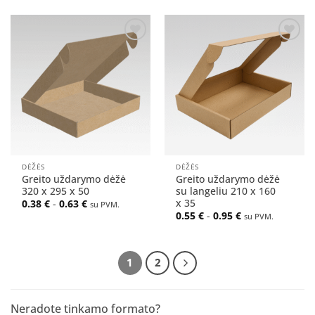
Pridėti
Pridėti
į norų
į norų
sąrašą
sąrašą
DĖŽĖS
DĖŽĖS
Greito uždarymo dėžė
Greito uždarymo dėžė
320 x 295 x 50
su langeliu 210 x 160
x 35
0.38
€
-
0.63
€
su PVM.
0.55
€
-
0.95
€
su PVM.
1
2
Neradote tinkamo formato?