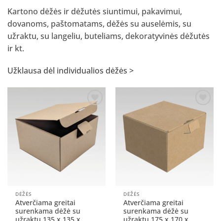
Kartono dėžės ir dėžutės siuntimui, pakavimui,
dovanoms, paštomatams, dėžės su auselėmis, su
užraktu, su langeliu, buteliams, dekoratyvinės dėžutės
ir kt.
Užklausa dėl individualios dėžės >
Pridėti
Pridėti
į norų
į norų
sąrašą
sąrašą
DĖŽĖS
DĖŽĖS
Atverčiama greitai
Atverčiama greitai
surenkama dėžė su
surenkama dėžė su
užraktu 135 x 135 x
užraktu 175 x 170 x