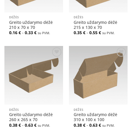
DĖŽĖS
DĖŽĖS
Greito uždarymo dėžė
Greito uždarymo dėžė
210 x 70 x 70
215 x 130 x 70
0.16
€
-
0.33
€
0.35
€
-
0.55
€
su PVM.
su PVM.
Pridėti
Pridėti
į norų
į norų
sąrašą
sąrašą
DĖŽĖS
DĖŽĖS
Greito uždarymo dėžė
Greito uždarymo dėžė
260 x 265 x 70
310 x 100 x 100
0.38
€
-
0.63
€
0.38
€
-
0.63
€
su PVM.
su PVM.