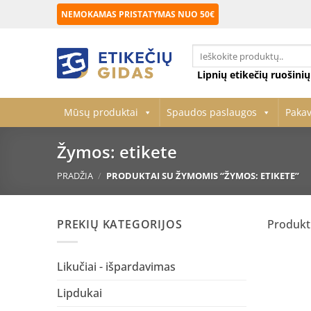
Skip
NEMOKAMAS PRISTATYMAS NUO 50€
to
content
Ieškoti:
Lipnių etikečių ruošini
Mūsų produktai
Spaudos paslaugos
Paka
Žymos: etikete
PRADŽIA
/
PRODUKTAI SU ŽYMOMIS “ŽYMOS: ETIKETE”
PREKIŲ KATEGORIJOS
Produkt
Likučiai - išpardavimas
Lipdukai