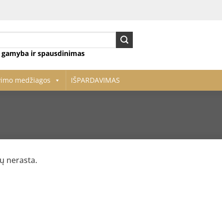
ų gamyba ir spausdinimas
vimo medžiagos
IŠPARDAVIMAS
ų nerasta.