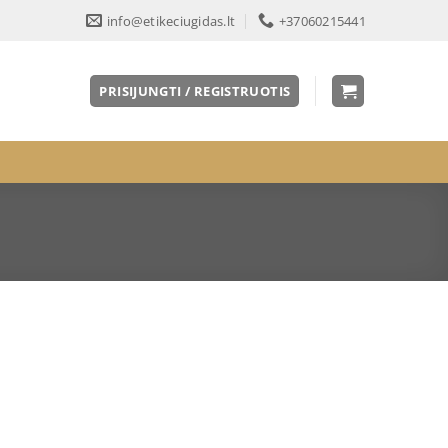
info@etikeciugidas.lt
+37060215441
PRISIJUNGTI / REGISTRUOTIS